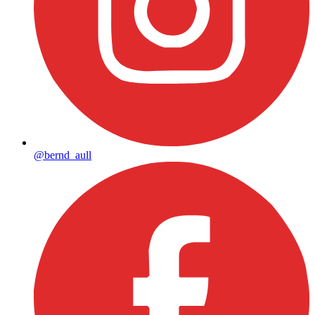
@bernd_aull